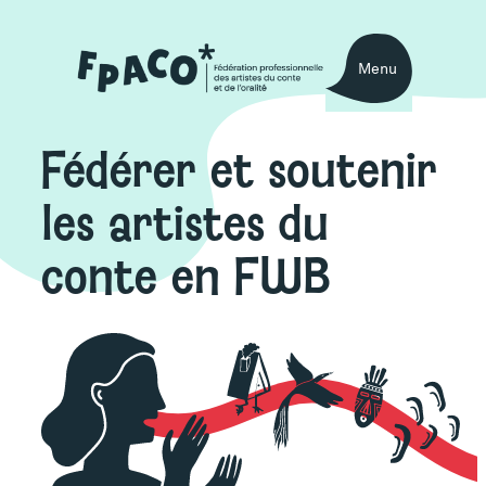
Aller
au
Menu
contenu
Fédérer et soutenir
les artistes du
conte en FWB