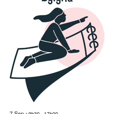
7 Sep
9h30
17h00
à
–