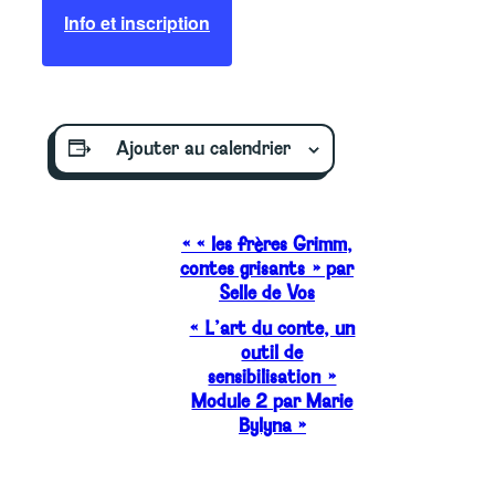
Info et inscription
Ajouter au calendrier
Navigation
«
« les frères Grimm,
contes grisants » par
Évènement
Selle de Vos
« L’art du conte, un
outil de
sensibilisation »
Module 2 par Marie
Bylyna
»