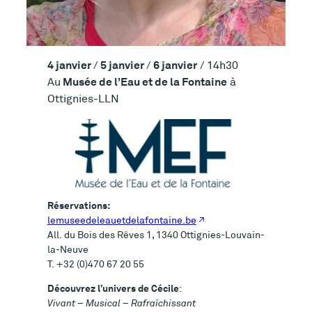
4 janvier
5 janvier
6 janvier
/
/
/ 14h30
Musée de l’Eau et de la Fontaine
Au
à
Ottignies-LLN
Réservations:
lemuseedeleauetdelafontaine.be
All. du Bois des Rêves 1, 1340 Ottignies-Louvain-
la-Neuve
T. +32 (0)470 67 20 55
Découvrez l’univers de Cécile
:
Vivant – Musical – Rafraîchissant