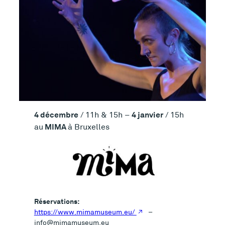
4 décembre
4 janvier
/ 11h & 15h –
/ 15h
MIMA
au
à Bruxelles
Réservations:
https://www.mimamuseum.eu/
–
info@mimamuseum.eu