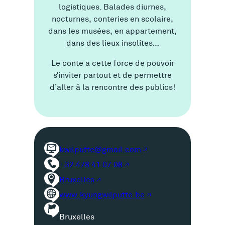
logistiques. Balades diurnes,
nocturnes, conteries en scolaire,
dans les musées, en appartement,
dans des lieux insolites…
Le conte a cette force de pouvoir
s’inviter partout et de permettre
d’aller à la rencontre des publics!
kwilputte@gmail.com
+32 478 41 07 08
Bruxelles
www.kyungwilputte.be
Bruxelles
P