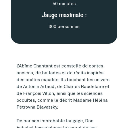
e
50 minutes
c
Jauge maximale :
h
300 personnes
n
i
q
L’Abîme Chantant est constellé de contes
u
anciens, de ballades et de récits inspirés
des poètes maudits. Ils touchent les univers
e
de Antonin Artaud, de Charles Baudelaire et
de François Villon, ainsi que les sciences
occultes, comme le décrit Madame Héléna
Pétrovna Blavatsky.
De par son improbable langage, Don
Fabulist laisse planer le secret de ses