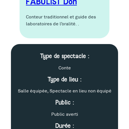
FABULIST Don
Conteur traditionnel et guide des
laboratoires de l’oralité. .
F
Type de spectacle :
i
Conte
Type de lieu :
c
h
Salle équipée, Spectacle en lieu non équipé
Public :
e
Public averti
t
Durée :