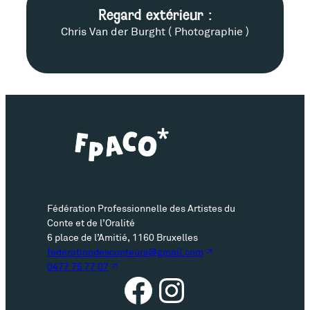
n
É
Regard extérieur :
Chris Van der Burght ( Photographie )
t
q
a
u
c
i
t
p
e
e
r
s
Fédération Professionnelle des Artistes du
l
p
Conte et de l’Oralité
6 place de l’Amitié, 1160 Bruxelles
’
e
federationdesconteurs@gmail.com
0477 75 77 07
a
c
Facebook
Instagram