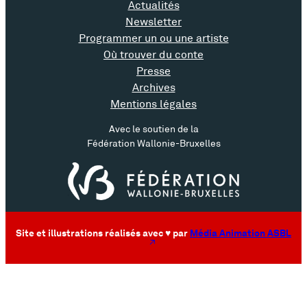
r
t
Actualités
t
a
Newsletter
Programmer un ou une artiste
i
c
Où trouver du conte
Presse
s
l
Archives
Mentions légales
t
e
Avec le soutien de la
e
Fédération Wallonie-Bruxelles
Site et illustrations réalisés avec ♥ par
Média Animation ASBL