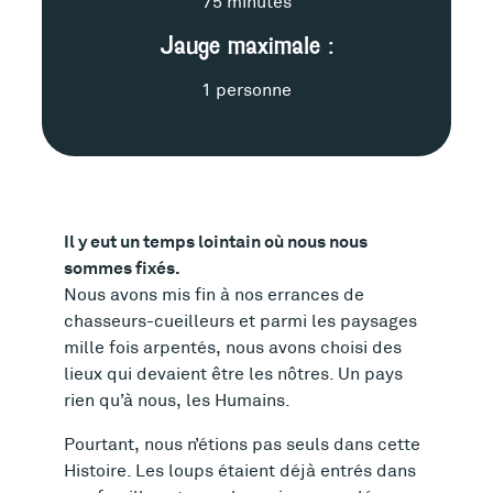
75 minutes
i
Jauge maximale :
c
1 personne
h
e
t
Il y eut un temps lointain où nous nous
e
sommes fixés.
c
Nous avons mis fin à nos errances de
chasseurs-cueilleurs et parmi les paysages
h
mille fois arpentés, nous avons choisi des
lieux qui devaient être les nôtres. Un pays
n
rien qu’à nous, les Humains.
i
Pourtant, nous n’étions pas seuls dans cette
Histoire. Les loups étaient déjà entrés dans
q