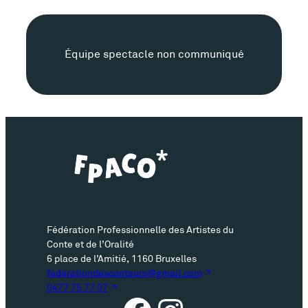
É
Équipe spectacle non communiqué
q
u
i
p
e
s
Fédération Professionnelle des Artistes du
p
Conte et de l’Oralité
6 place de l’Amitié, 1160 Bruxelles
e
federationdesconteurs@gmail.com
0477 75 77 07