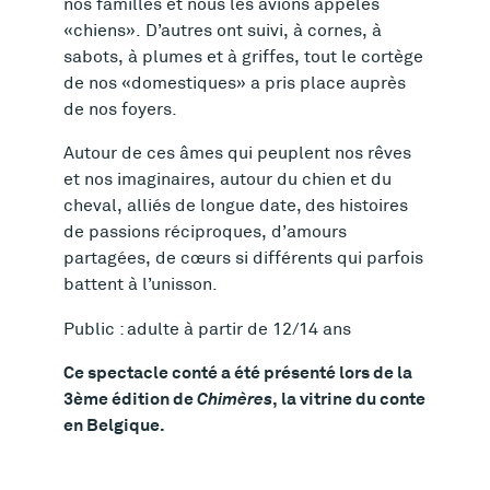
nos familles et nous les avions appelés
u
«chiens». D’autres ont suivi, à cornes, à
sabots, à plumes et à griffes, tout le cortège
e
de nos «domestiques» a pris place auprès
de nos foyers.
Autour de ces âmes qui peuplent nos rêves
et nos imaginaires, autour du chien et du
cheval, alliés de longue date, des histoires
de passions réciproques, d’amours
partagées, de cœurs si différents qui parfois
battent à l’unisson.
Public : adulte à partir de 12/14 ans
Ce spectacle conté a été présenté lors de la
3ème édition de
Chimères
, la vitrine du conte
en Belgique.