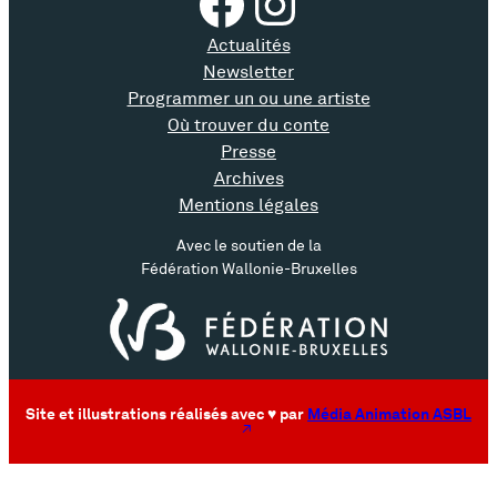
Facebook
Instagram
c
t
Actualités
Newsletter
a
Programmer un ou une artiste
c
Où trouver du conte
Presse
l
Archives
Mentions légales
e
Avec le soutien de la
Fédération Wallonie-Bruxelles
Site et illustrations réalisés avec ♥ par
Média Animation ASBL