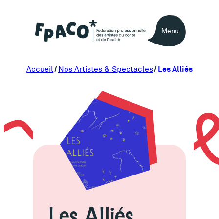
Aller
au
Menu
contenu
Les Alliés
Accueil
Nos Artistes & Spectacles
Les Alliés