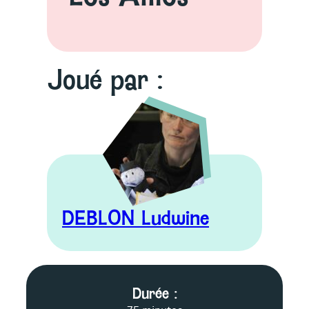
Joué par :
DEBLON Ludwine
F
Durée :