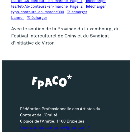
leaflet-A5-conteurs-en-marche_Page_1
Télécharger
leaflet-A5-conteurs-en-marche_Page_2
Télécharger
typo-conteurs-en-marche300
Télécharger
banner
Télécharger
Avec le soutien de la Province du Luxembourg, du
Festival interculturel de Chiny et du Syndicat
d’initiative de Virton
Fédération Professionnelle des Artistes du
Conte et de l’Oralité
6 place de l’Amitié, 1160 Bruxelles
federationdesconteurs@gmail.com