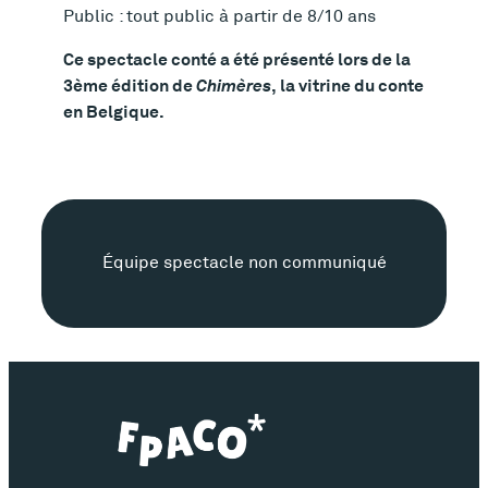
Public : tout public à partir de 8/10 ans
e
Ce spectacle conté a été présenté lors de la
3ème édition de
Chimères
, la vitrine du conte
en Belgique.
É
Équipe spectacle non communiqué
q
u
i
p
e