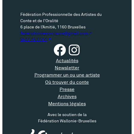
s
Fédération Professionnelle des Artistes du
p
Conte et de l’Oralité
6 place de l’Amitié, 1160 Bruxelles
e
federationdesconteurs@gmail.com
0477 75 77 07
Facebook
Instagram
c
t
Actualités
Newsletter
a
Programmer un ou une artiste
c
Où trouver du conte
Presse
l
Archives
Mentions légales
e
Avec le soutien de la
Fédération Wallonie-Bruxelles