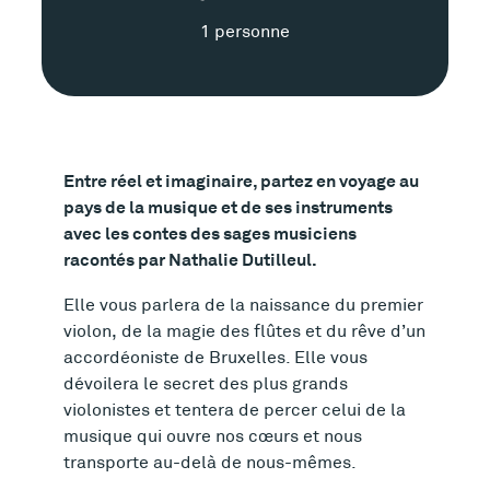
c
1 personne
h
e
t
Entre réel et imaginaire, partez en voyage au
e
pays de la musique et de ses instruments
c
avec les contes des sages musiciens
racontés par Nathalie Dutilleul.
h
Elle vous parlera de la naissance du premier
n
violon, de la magie des flûtes et du rêve d’un
accordéoniste de Bruxelles. Elle vous
i
dévoilera le secret des plus grands
violonistes et tentera de percer celui de la
q
musique qui ouvre nos cœurs et nous
u
transporte au-delà de nous-mêmes.